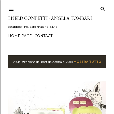
Passa ai contenuti principali
I NEED CONFETTI - ANGELA TOMBARI
scrapbooking, card making & DIY
HOME PAGE
CONTACT
Visualizzazione dei post da gennaio, 2018
MOSTRA TUTTO
P
o
s
t