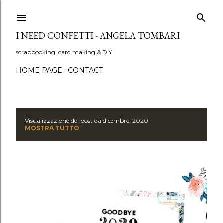
Passa ai contenuti principali
I NEED CONFETTI - ANGELA TOMBARI
scrapbooking, card making & DIY
HOME PAGE
CONTACT
Visualizzazione dei post da dicembre, 2020
P
MOSTRA TUTTO
o
s
t