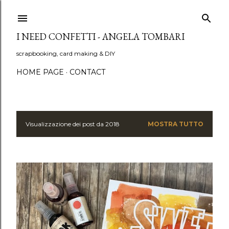
Passa ai contenuti principali
I NEED CONFETTI - ANGELA TOMBARI
scrapbooking, card making & DIY
HOME PAGE
CONTACT
Visualizzazione dei post da 2018
MOSTRA TUTTO
P
o
s
t