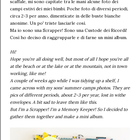
scaffale, mi sono capitate tra le mani alcune foto dei
campi estivi dei miei bimbi. Poche foto di diversi periodi,
circa 2-3 per anno, dimenticate in delle buste bianche
anonime. Un po' triste lasciarle così.
Ma io sono una Scrapper! Sono una Custode dei Ricordi!
Così ho deciso di raggrupparle e di farne un mini album.
Hi!
Hope you're all doing well, but most of all I hope you're all
at the beach or at the lake or at the mountain, not in town
working, like me!
A couple of weeks ago while I was tidying up a shelf, I
came across with my sons' summer camps photos. They are
pics of different periods, about 2-3 per year, lost in withe
envelopes. A bit sad to leave them like this.
But I'm a Scrapper! I'm a Memory Keeper! So I decided to
gather them together and make a mini album.