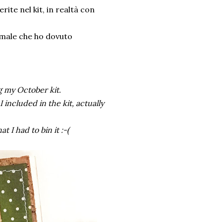
ite nel kit, in realtà con
 male che ho dovuto
 my October kit.
 included in the kit, actually
t I had to bin it :-(