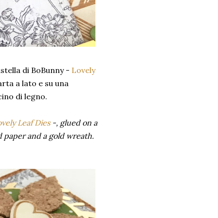
ustella di BoBunny -
Lovely
arta a lato e su una
cino di legno.
vely Leaf Dies
-, glued on a
d paper and a gold wreath.