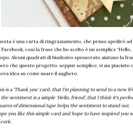
esta è una carta di ringraziamento, che penso spedirò ad
 Facebook, così la frase che ho scelto è un semplice 'Hello, 
opo. Alcuni quadrati di biadesivo spessorato aiutano la fras
ero che questo progetto, seppur semplice, vi sia piaciuto 
ova idea su come usare il sughero.
is is a 'Thank you' card, that I'm planning to send to a new 
 the sentiment is a simple 'Hello, friend', that I think it's per
uares of dimensional tape helps the sentiment to stand out.
pe you like this simple card and hope to have inspired you 
 cork.