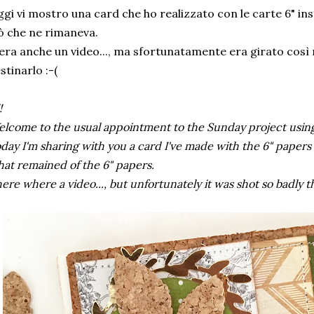
gi vi mostro una card che ho realizzato con le carte 6" inser
ò che ne rimaneva.
era anche un video..., ma sfortunatamente era girato così
stinarlo :-(
!
lcome to the usual appointment to the Sunday project using
day I'm sharing with you a card I've made with the 6" papers I
at remained of the 6" papers.
ere where a video..., but unfortunately it was shot so badly tha