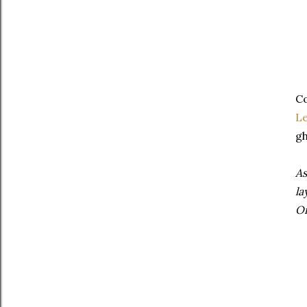
Co
Le
gh
As
la
On