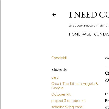
I NEED C
scrapbooking, card making 
HOME PAGE
CONTAC
Condividi
ot
Etichette
C
card
O
Crea il Tuo Kit con Angela &
Giorgia
Ci
October kit
Be
project 3 october kit
ot
scrapbooking card