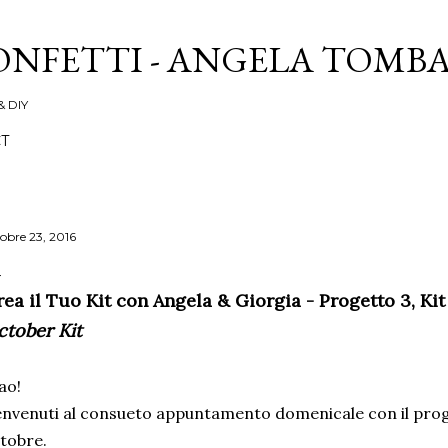
Passa ai contenuti principali
ONFETTI - ANGELA TOMB
& DIY
T
tobre 23, 2016
rea il Tuo Kit con Angela & Giorgia - Progetto 3, Kit
ctober Kit
ao!
nvenuti al consueto appuntamento domenicale con il proget
tobre.