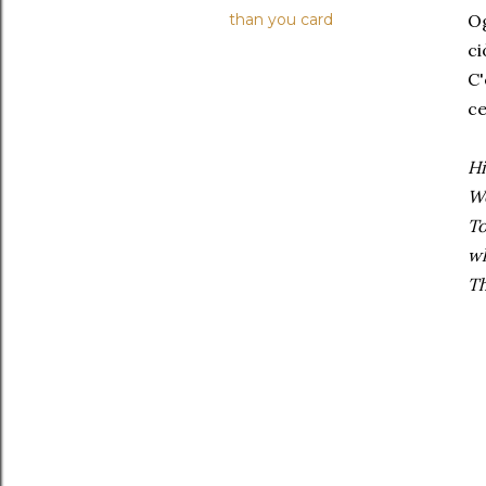
than you card
Og
ci
C'
ce
Hi
We
To
wh
Th