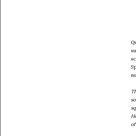
Qu
su
sc
Sp
nu
Th
so
sq
Ho
of