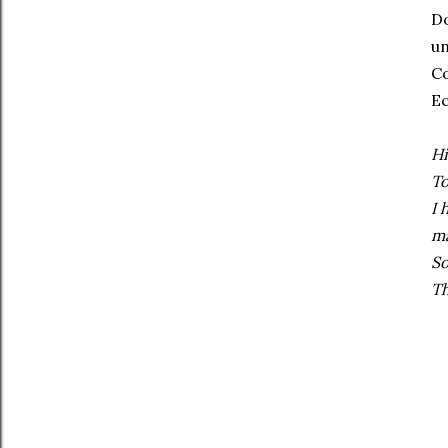
Do
u
Co
Ec
Hi
To
I 
m
So
Th