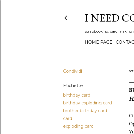
I NEED C
scrapbooking, card making 
HOME PAGE
CONTAC
Condividi
se
Etichette
B
birthday card
H
birthday exploding card
brother birthday card
Ci
card
Og
exploding card
Yu