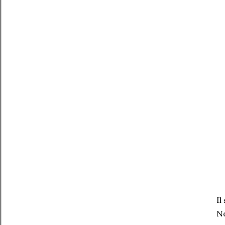
Il
No