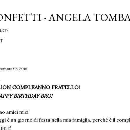
Passa ai contenuti principali
ONFETTI - ANGELA TOMB
& DIY
T
ttembre 05, 2016
UON COMPLEANNO FRATELLO!
APPY BIRTHDAY BRO!
ao amici miei!
gi è un giorno di festa nella mia famiglia, perché è il comp
ppie!