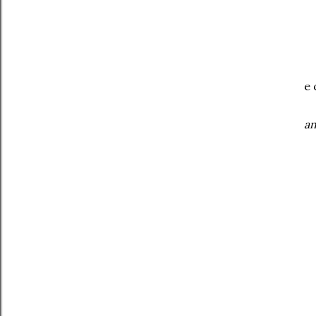
e 
an