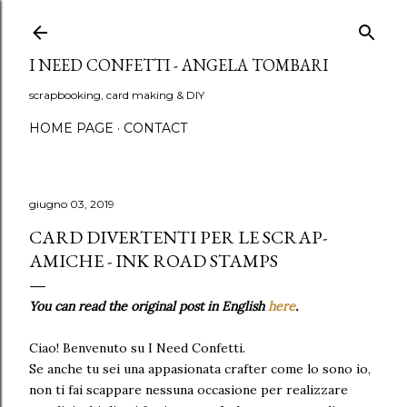
Passa ai contenuti principali
I NEED CONFETTI - ANGELA TOMBARI
scrapbooking, card making & DIY
HOME PAGE
CONTACT
giugno 03, 2019
CARD DIVERTENTI PER LE SCRAP-
AMICHE - INK ROAD STAMPS
You can read the original post in English
here
.
Ciao! Benvenuto su I Need Confetti.
Se anche tu sei una appasionata crafter come lo sono io,
non ti fai scappare nessuna occasione per realizzare