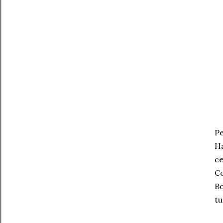
Pe
Ha
ce
Co
B
tu