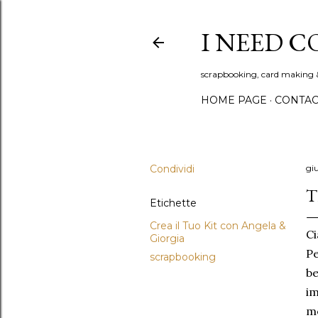
I NEED C
scrapbooking, card making 
HOME PAGE
CONTAC
Condividi
gi
T
Etichette
Crea il Tuo Kit con Angela &
Ci
Giorgia
Pe
scrapbooking
be
im
me