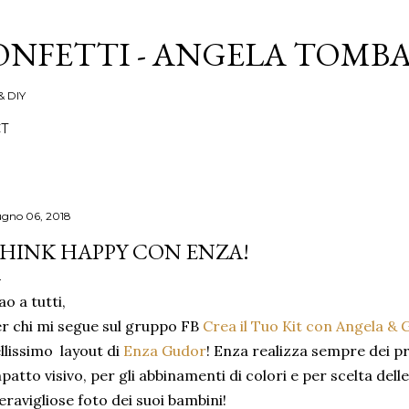
Passa ai contenuti principali
ONFETTI - ANGELA TOMB
& DIY
T
ugno 06, 2018
HINK HAPPY CON ENZA!
ao a tutti,
r chi mi segue sul gruppo FB
Crea il Tuo Kit con Angela & 
llissimo layout di
Enza Gudor
! Enza realizza sempre dei p
patto visivo, per gli abbinamenti di colori e per scelta del
ravigliose foto dei suoi bambini!