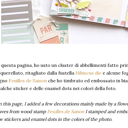
 questa pagina, ho usto un cluster di abbellimenti fatto pri
querellato, ritagliato dalla fustella
Hibiscus die
e alcune fog
egno
Feuilles de Saison
che ho timbrato ed embossato in bia
alche sticker e delle enamel dots nei colori della foto.
 this page, I added a few decorations mainly made by a flow
aves from wood stamp
Feuilles de Saison
I stamped and embos
w stickers and enamel dots in the colors of the photo.