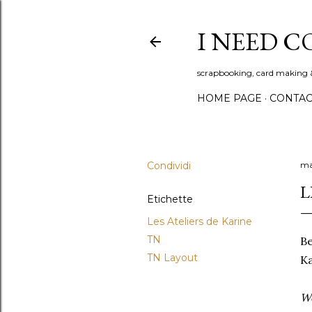
I NEED C
scrapbooking, card making 
HOME PAGE
CONTAC
Condividi
ma
L
Etichette
Les Ateliers de Karine
TN
Be
TN Layout
Ka
We