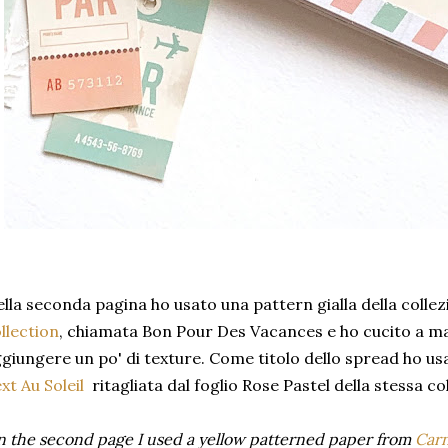
lla seconda pagina ho usato una pattern gialla della colle
llection
, chiamata Bon Pour Des Vacances e ho cucito a mac
giungere un po' di texture. Come titolo dello spread ho usat
xt Au Soleil
ritagliata dal foglio Rose Pastel della stessa co
 the second page I used a yellow patterned paper from
Carn