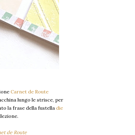
zione
Carnet de Route
china lungo le strisce, per
o la frase della fustella
die
llezione.
et de Route