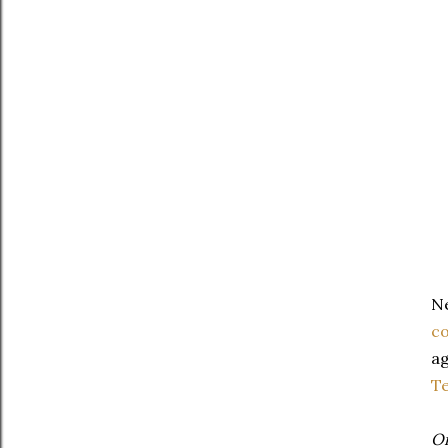
Ne
co
ag
Te
On