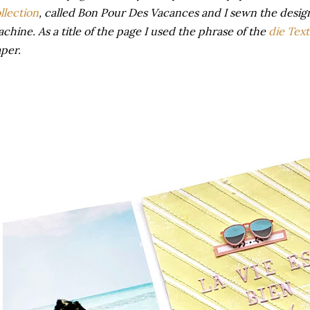
llection
, called Bon Pour Des Vacances and I sewn the desig
chine. As a title of the page I used the phrase of the
die Text
per.