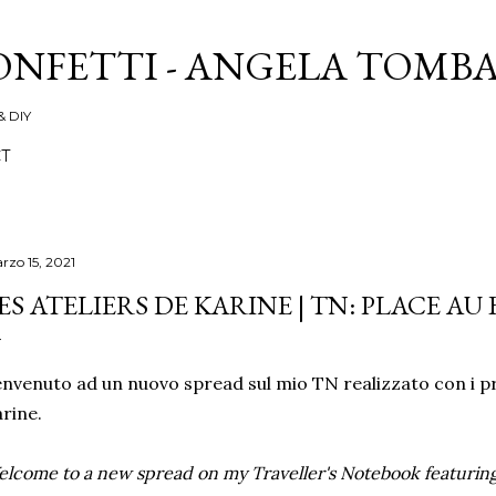
Passa ai contenuti principali
ONFETTI - ANGELA TOMB
& DIY
T
rzo 15, 2021
ES ATELIERS DE KARINE | TN: PLACE A
nvenuto ad un nuovo spread sul mio TN realizzato con i pro
rine.
lcome to a new spread on my Traveller's Notebook featuring