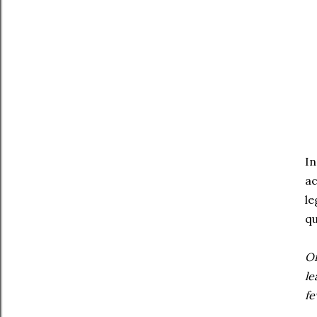
In
ac
l
qu
On
le
fe